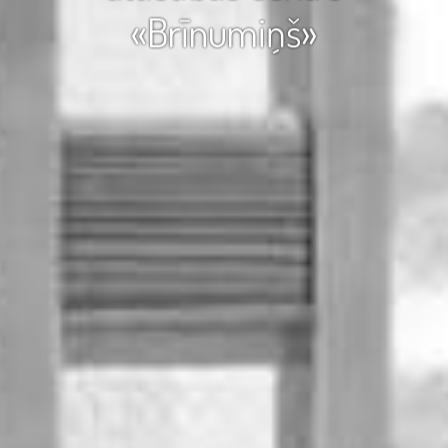
«Brīnumiņš»