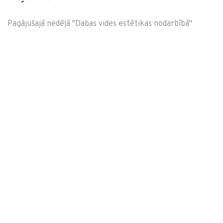
Pagājušajā nedēļā "Dabas vides estētikas nodarbībā"
izzinājām, cik zaļā krāsa var būt dažāda- gan salda, gan
skāba, gan rūgta, gan svaiga, gan silta, gan vēsa, gan gaiša,
gan tumša...Vai bijāt to pamanījuši?!