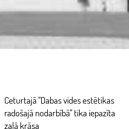
Ceturtajā "Dabas vides estētikas
radošajā nodarbībā" tika iepazīta
zaļā krāsa