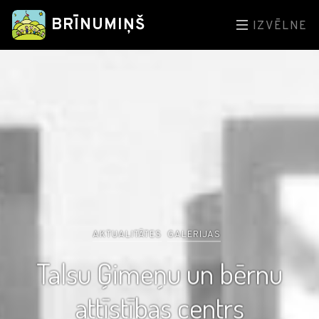
BRĪNUMIŅŠ
IZVĒLNE
AKTUALITĀTES
GALERIJAS
Talsu Ģimeņu un bērnu
attīstības centrs