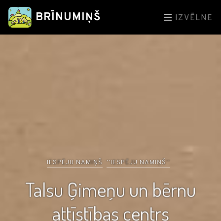
BRĪNUMIŅŠ
IZVĒLNE
IESPĒJU NAMIŅŠ
''IESPĒJU NAMIŅŠ''
Talsu Ģimeņu un bērnu
attīstības centrs