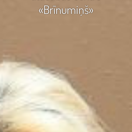
«Brīnumiņš»