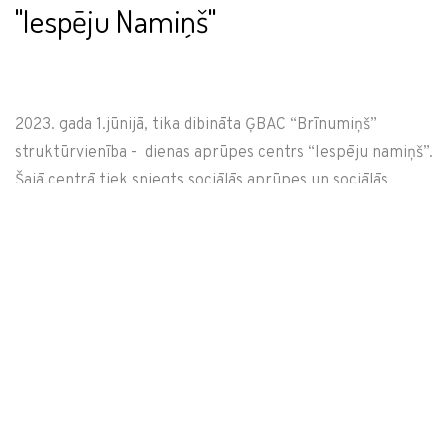
''Iespēju Namiņš''
2023. gada 1.jūnijā, tika dibināta ĢBAC “Brīnumiņš”
struktūrvienība - dienas aprūpes centrs “Iespēju namiņš”.
Šajā centrā tiek sniegts sociālās aprūpes un sociālās
rehabilitācijas pakalpojums pilngadīgām personām ar
garīga rakstura traucējumiem. Pakalpojuma saņēmēju
skaits ir 15 klienti, jeb kā Centra darbinieki tos sauc-
draugi.
Dienas centra pakalpojumā tiek ietverts:
- klientu uzraudzība un individuāls atbalsts;