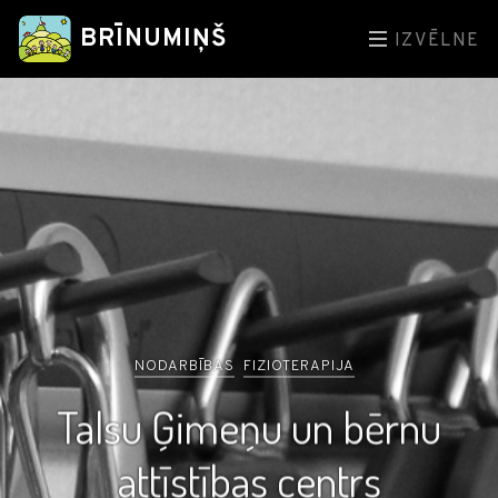
BRĪNUMIŅŠ
IZVĒLNE
NODARBĪBAS
FIZIOTERAPIJA
Talsu Ģimeņu un bērnu
attīstības centrs