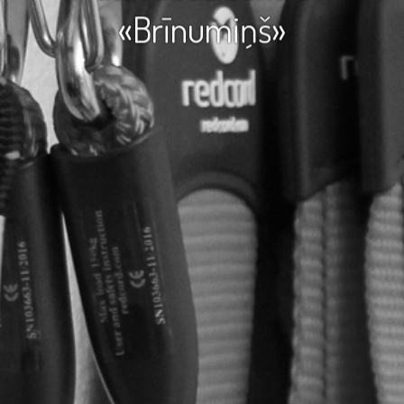
«Brīnumiņš»