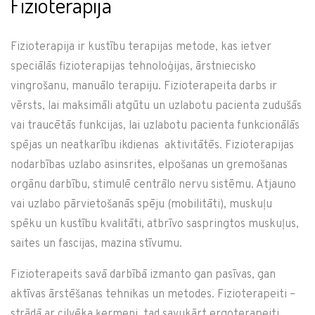
Fizioterapija
Fizioterapija ir kustību terapijas metode, kas ietver
speciālās fizioterapijas tehnoloģijas, ārstniecisko
vingrošanu, manuālo terapiju. Fizioterapeita darbs ir
vērsts, lai maksimāli atgūtu un uzlabotu pacienta zudušās
vai traucētās funkcijas, lai uzlabotu pacienta funkcionālās
spējas un neatkarību ikdienas aktivitātēs. Fizioterapijas
nodarbības uzlabo asinsrites, elpošanas un gremošanas
orgānu darbību, stimulē centrālo nervu sistēmu. Atjauno
vai uzlabo pārvietošanās spēju (mobilitāti), muskuļu
spēku un kustību kvalitāti, atbrīvo saspringtos muskuļus,
saites un fascijas, mazina stīvumu.
Fizioterapeits savā darbībā izmanto gan pasīvas, gan
aktīvas ārstēšanas tehnikas un metodes. Fizioterapeiti –
strādā ar cilvēka ķermeni, tad savukārt ergoterapeiti