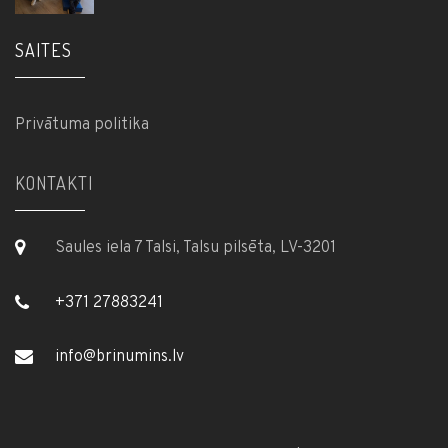
SAITES
Privātuma politika
KONTAKTI
Saules iela 7 Talsi, Talsu pilsēta, LV-3201
+371 27883241
info@brinumins.lv