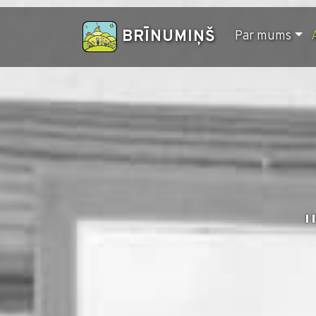
BRĪNUMIŅŠ
Par mums