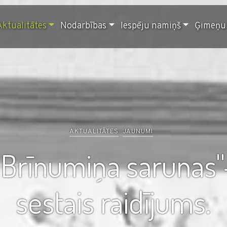
Aktualitātes
Nodarbības
Iespēju namiņš
Ģimeņu 
AKTUALITĀTES
JAUNUMI
''Brīnumiņa sarunas''
sestais raidījums.