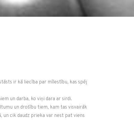
āsts ir kā liecība par mīlestību, kas spēj
em un darba, ko viņi dara ar sirdi.
iltumu un drošību tiem, kam tas visvairāk
, un cik daudz prieka var nest pat viens