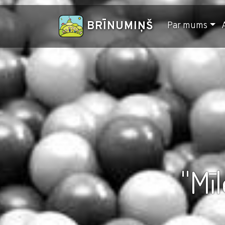
BRĪNUMIŅŠ
Par mums
''Mī