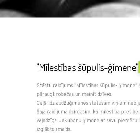
''Mīlestības šūpulis-ģimene''
Stāstu raidījums "Mīlestības šūpulis- ģimene" š
pāraugt robežas un mainīt dzīves.
Ceļš līdz audžuģimenes statusam viņiem nebija n
Šajā raidījumā dzirdēsim, kā mīlestība pret bē
vajadzīgs. Jakubonu ģimene ar savu piemēru ie
izglābts smaids.
Šis ir stāsts par ģimeni, kas šūpo dzīves neziņu