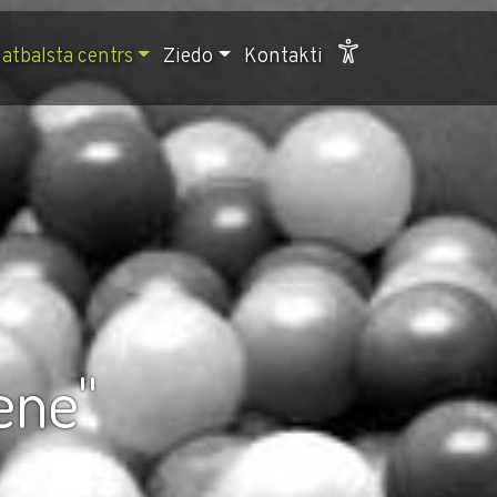
atbalsta centrs
Ziedo
Kontakti
ene''