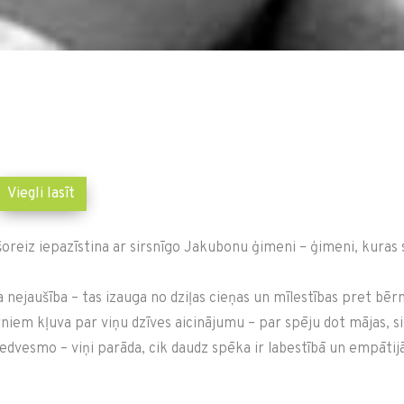
Viegli lasīt
oreiz iepazīstina ar sirsnīgo Jakubonu ģimeni – ģimeni, kuras st
ejaušība – tas izauga no dziļas cieņas un mīlestības pret bērni
rniem kļuva par viņu dzīves aicinājumu – par spēju dot mājas, s
dvesmo – viņi parāda, cik daudz spēka ir labestībā un empātijā
 pāri mīlestības tiltiem.