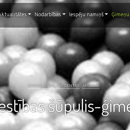
Aktualitātes
Nodarbības
Iespēju namiņš
Ģimeņu 
ĢIMEŅU ATBALSTA CENTRS
JAUNUMI
lestības šūpulis-ģim