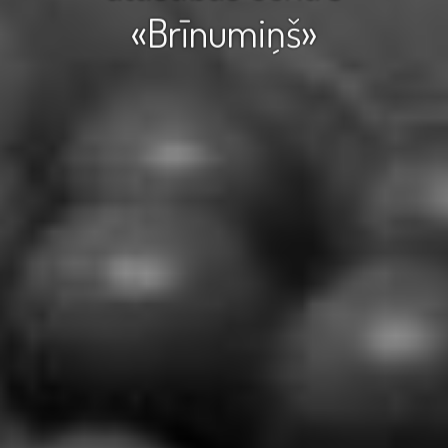
«Brīnumiņš»