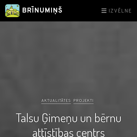
BRĪNUMIŅŠ
IZVĒLNE
AKTUALITĀTES
PROJEKTI
Talsu Ģimeņu un bērnu
attīstības centrs