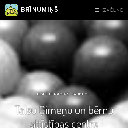
BRĪNUMIŅŠ
IZVĒLNE
IESPĒJU NAMIŅŠ
JAUNUMI
Talsu Ģimeņu un bērnu
attīstības centrs