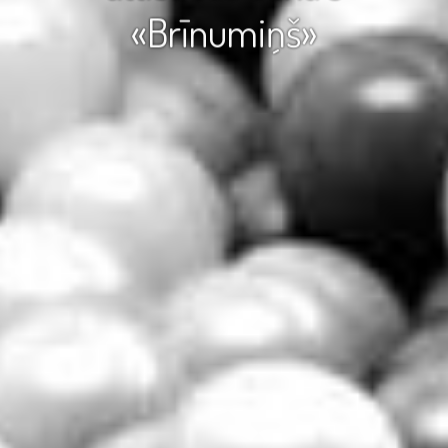
«Brīnumiņš»